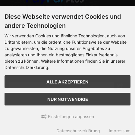
Diese Webseite verwendet Cookies und
andere Technologien
Die Box kann unter
bootstrap4/boxes/box_miscellaneous.html verändert
Wir verwenden Cookies und ähnliche Technologien, auch von
werden. Die Sprachvariablen befinden sich in der Datei
Drittanbietern, um die ordentliche Funktionsweise der Website
bootstrap4/lang/german/lang_german.custom.
zu gewährleisten, die Nutzung unseres Angebotes zu
analysieren und Ihnen ein bestmögliches Einkaufserlebnis
Newsletter-Anmeldung
bieten zu können. Weitere Informationen finden Sie in unserer
Datenschutzerklärung.
E-Mail-Adresse:
ALLE AKZEPTIEREN
Der Newsletter kann jederzeit hier oder in Ihrem
NUR NOTWENDIGE
Kundenkonto abbestellt werden.
Einstellungen anpassen
pa-versandhaus © 2026 | Template © 2026 by Karl
Datenschutzerklärung
Impressum