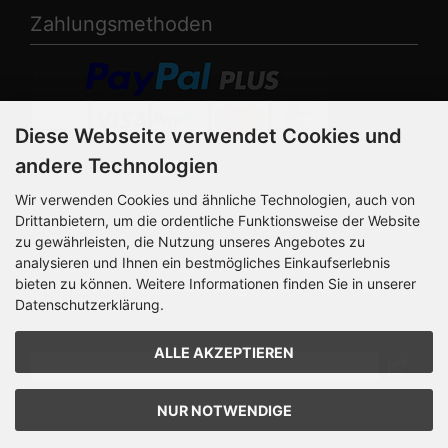
Zahlungsmethoden
Diese Webseite verwendet Cookies und
andere Technologien
Die Box kann unter
bootstrap4/boxes/box_miscellaneous.html verändert
Wir verwenden Cookies und ähnliche Technologien, auch von
werden. Die Sprachvariablen befinden sich in der Datei
Drittanbietern, um die ordentliche Funktionsweise der Website
bootstrap4/lang/german/lang_german.custom.
zu gewährleisten, die Nutzung unseres Angebotes zu
analysieren und Ihnen ein bestmögliches Einkaufserlebnis
Newsletter-Anmeldung
bieten zu können. Weitere Informationen finden Sie in unserer
Datenschutzerklärung.
E-Mail-Adresse:
ALLE AKZEPTIEREN
Der Newsletter kann jederzeit hier oder in Ihrem
NUR NOTWENDIGE
Kundenkonto abbestellt werden.