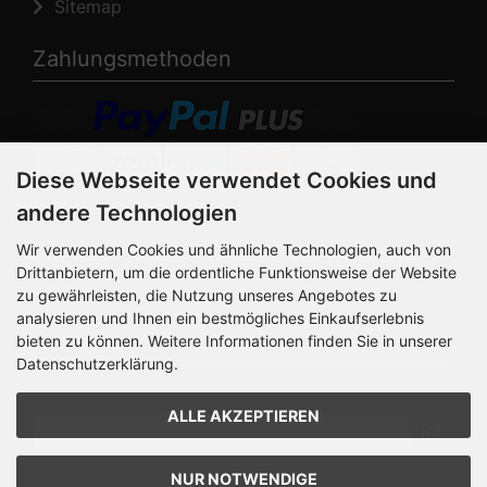
Sitemap
Zahlungsmethoden
Diese Webseite verwendet Cookies und
andere Technologien
Die Box kann unter
bootstrap4/boxes/box_miscellaneous.html verändert
Wir verwenden Cookies und ähnliche Technologien, auch von
werden. Die Sprachvariablen befinden sich in der Datei
Drittanbietern, um die ordentliche Funktionsweise der Website
bootstrap4/lang/german/lang_german.custom.
zu gewährleisten, die Nutzung unseres Angebotes zu
analysieren und Ihnen ein bestmögliches Einkaufserlebnis
Newsletter-Anmeldung
bieten zu können. Weitere Informationen finden Sie in unserer
Datenschutzerklärung.
E-Mail-Adresse:
ALLE AKZEPTIEREN
Der Newsletter kann jederzeit hier oder in Ihrem
NUR NOTWENDIGE